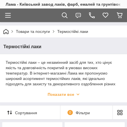
Лама - Київський завод лаків, фарб, емалей та грунтівок
Товари та послуги
Термостійкі лаки
Термостійкі лаки
Термостійкі лаки – це незамінний засіб для тих, хто цінує
якість та довговічність покритий в умовах високих
температур. В інтернет-магазині Лама ми пропонуємо
широкий асортимент термостійких лаків, які ідеально
підходять для захисту та декоративного оздоблення різних
поверхонь, що піддаються інтенсивному нагріванню.
Показати все
Основне призначення термостійких лаків – це створення
захисного шару, який витримує екстремальні температури,
не втрачаючи при цьому своїх властивостей. Такі лаки часто
Сортування
0
Фільтри
використовують для обробки металевих конструкцій, печей,
камінів, вихлопних систем автомобілів, а також різних
промислових об'єктів. Вони надійно захищають від корозії, дії