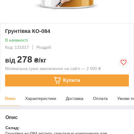
Грунтівка КО-084
В наявності
Код: 131017
Роздріб
278
від
₴/кг
Мінімальна сума замовлення на сайті — 2 000 ₴
Купити
Опис
Характеристики
Доставка
Оплата
Умови п
Опис
Склад:
Грунтівка ко-084 містить спеціальні компоненти для