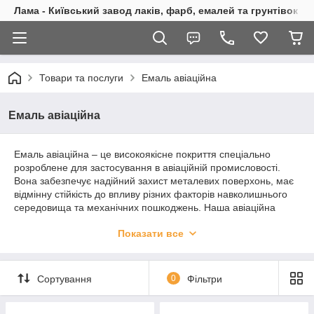
Лама - Київський завод лаків, фарб, емалей та грунтівок
Товари та послуги
Емаль авіаційна
Емаль авіаційна
Емаль авіаційна – це високоякісне покриття спеціально
розроблене для застосування в авіаційній промисловості.
Вона забезпечує надійний захист металевих поверхонь, має
відмінну стійкість до впливу різних факторів навколишнього
середовища та механічних пошкоджень. Наша авіаційна
емаль є ідеальним вибором для фарбування літаків,
Показати все
гелікоптерів та іншої авіаційної техніки.
Емаль має відмінну стійкість до ультрафіолетового
випромінювання, агресивних хімічних речовин та механічних
Сортування
0
Фільтри
пошкоджень. Це гарантує збереження яскравості та цілісності
покриття протягом тривалого часу.
Завдяки спеціальній формулі емаль зберігає свої властивості