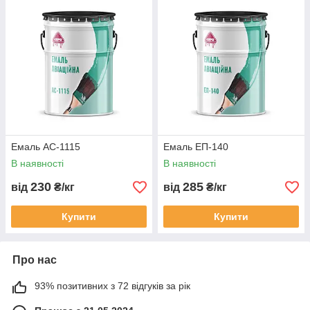
при значних перепадах температур, що особливо важливо
для авіаційної техніки, що працює у складних кліматичних
умовах.
Емаль утворює гладку поверхню, яка сприяє зниженню
аеродинамічного опору, що позитивно позначається на
економії палива та загальної ефективності повітряного судна.
Емаль АС-1115
Емаль ЕП-140
В наявності
В наявності
230
285
від
₴/кг
від
₴/кг
Купити
Купити
Про нас
93% позитивних з 72 відгуків за рік