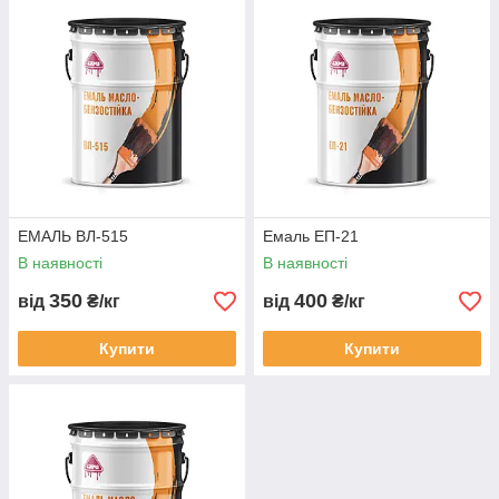
збільшує термін служби поверхонь, що захищаються,
мінімізуючи необхідність частого оновлення і ремонту.
Маслобензостійка емаль Лама підходить для різних типів
поверхонь, включаючи метал, бетон та дерево. Вона
ідеально підходить для використання у промисловості, на
автозаправних станціях, у гаражах та майстернях, а також у
побуті.
ЕМАЛЬ ВЛ-515
Емаль ЕП-21
В наявності
В наявності
350
400
від
₴/кг
від
₴/кг
Купити
Купити