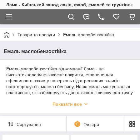
Лама - Київський завод лаків, фарб, емалей та грунтівок
Товари та послуги
Емаль маслобензостійка
Емаль маслобензостійка
Емаль маслобензостійка від компанії Лама - це
високотехнологічне захисне покриття, створене для
ефективного захисту поверхонь від агресивних впливів
нафтопродуктів, масел і бензину. Наша емаль має унікальні
властивості, які забезпечують довговічність і високу естетичну
привабливість об'єктів, що покриваються.
Показати все
Емаль забезпечує надійний захист від руйнівної дії олій,
бензину та інших нафтопродуктів. Це особливо важливо для
об'єктів, що експлуатуються за умов постійного контакту з
Сортування
0
Фільтри
агресивними речовинами.
Покриття, утворене нашою емаллю, відрізняється високою
стійкістю до механічних пошкоджень та зношування. Це