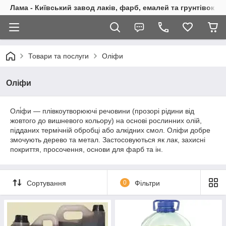
Лама - Київський завод лаків, фарб, емалей та грунтівок
Товари та послуги
Оліфи
Оліфи
Олі́фи — плівкоутворюючі речовини (прозорі рідини від
жовтого до вишневого кольору) на основі рослинних олій,
підданих термічній обробці або алкідних смол. Оліфи добре
змочують дерево та метал. Застосовуються як лак, захисні
покриття, просочення, основи для фарб та ін.
Сортування
0
Фільтри