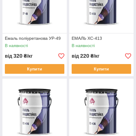
терміну служби судна та підтримці його привабливого
зовнішнього вигляду в умовах експлуатації на воді.
Емаль поліуретанова УР-49
ЕМАЛЬ ХС-413
В наявності
В наявності
320
220
від
₴/кг
від
₴/кг
Купити
Купити