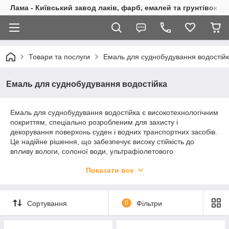
Лама - Київський завод лаків, фарб, емалей та грунтівок
Товари та послуги
Емаль для суднобудування водостій
Емаль для суднобудування водостійка
Емаль для суднобудування водостійка є високотехнологічним
покриттям, спеціально розробленим для захисту і
декорування поверхонь суден і водних транспортних засобів.
Це надійне рішення, що забезпечує високу стійкість до
впливу вологи, солоної води, ультрафіолетового
випромінювання та механічних пошкоджень.
Показати все
Основне призначення водостійкої емалі в суднобудуванні -
захист корпусу судна від корозії та абразії, що продовжує
термін його експлуатації та зменшує витрати на технічне
Сортування
0
Фільтри
обслуговування. Емаль створює надійне бар'єрне покриття,
яке запобігає проникненню вологи та солі в металеві та
дерев'яні конструкції суден.