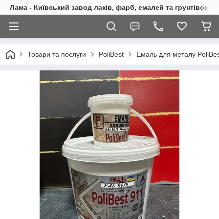
Лама - Київський завод лаків, фарб, емалей та грунтівок
Товари та послуги
PoliBest
Емаль для металу PoliBes