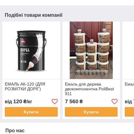
Подібні товари компанії
ЕМАЛЬ АК-120 (ДЛЯ
Емаль для дерева
Ема
РОЗМІТКИ ДОРІГ)
двокомпонентна PoliBest
911
120
7 560
від
₴/кг
₴
від
Купити
Купити
Про нас