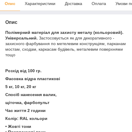
Опис
Характеристики
Доставка
Оплата
Умови п
Опис
Полімерний матеріал для захисту металу (кольоровий).
Універсальний.
Застосовується як для декоративного -
захисного фарбування по метелевим конструкціям, парканам
мостам, сходам, каркасам будівель, металевим поверхнями
тощо
Розхід від 100 гр.
Фасовка відра пластикові
5 кг, 10 кг, 20 кг
Спосіб нанесення валик,
щіточка, фарбопульт
Час життя 2 години
Колір: RAL кольори
• Жовті тони
• Помаранчеві тони