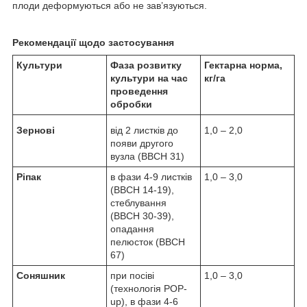
плоди деформуються або не зав’язуються.
Рекомендації щодо застосування
Культури
Фаза розвитку
Гектарна норма,
культури на час
кг/га
проведення
обробки
Зернові
від 2 листків до
1,0 – 2,0
появи другого
вузла (BBCH 31)
Ріпак
в фази 4-9 листків
1,0 – 3,0
(BBCH 14-19),
стеблування
(BBCH 30-39),
опадання
пелюсток (BBCH
67)
Соняшник
при посіві
1,0 – 3,0
(технологія POP-
up), в фази 4-6