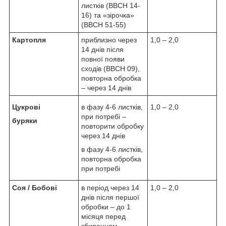
листків (BBCH 14-
16) та «зірочка»
(BBCH 51-55)
Картопля
приблизно через
1,0 – 2,0
14 днів після
повної появи
сходів (BBCH 09),
повторна обробка
– через 14 днів
Цукрові
в фазу 4-6 листків,
1,0 – 2,0
при потребі –
буряки
повторити обробку
через 14 днів
в фазу 4-6 листків,
повторна обробка
при потребі
Соя / Бобові
в період через 14
1,0 – 2,0
днів після першої
обробки – до 1
місяця перед
збиранням