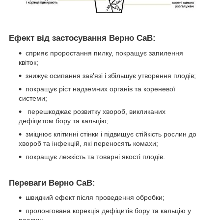
Ефект від застосування Верно СаВ:
сприяє проростання пилку, покращує запилення
квіток;
знижує осипання зав'язі і збільшує утворення плодів;
покращує ріст надземних органів та кореневої
системи;
перешкоджає розвитку хвороб, викликаних
дефіцитом бору та кальцію;
зміцнює клітинні стінки і підвищує стійкість рослин до
хвороб та інфекцій, які переносять комахи;
покращує лежкість та товарні якості плодів.
Переваги Верно СаВ
:
швидкий ефект після проведення обробки;
пролонгована корекція дефіцитів бору та кальцію у