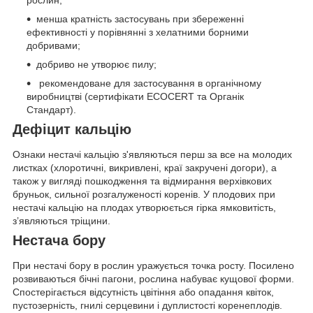
рослин;
менша кратність застосувань при збереженні
ефективності у порівнянні з хелатними борними
добривами;
добриво не утворює пилу;
рекомендоване для застосування в органічному
виробництві (сертифікати ECOCERT та Органік
Стандарт).
Дефіцит кальцію
Ознаки нестачі кальцію з'являються перш за все на молодих
листках (хлоротичні, викривлені, краї закручені догори), а
також у вигляді пошкодження та відмирання верхівкових
бруньок, сильної розгалуженості коренів. У плодових при
нестачі кальцію на плодах утворюється гірка ямковитість,
з’являються тріщини.
Нестача бору
При нестачі бору в рослин уражується точка росту. Посилено
розвиваються бічні пагони, рослина набуває кущової форми.
Спостерігається відсутність цвітіння або опадання квіток,
пустозерність, гнилі серцевини і дуплистості коренеплодів.