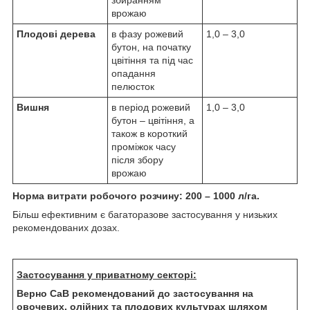
врожаю
Плодові дерева
в фазу рожевий
1,0 – 3,0
бутон, на початку
цвітіння та під час
опадання
пелюсток
Вишня
в період рожевий
1,0 – 3,0
бутон – цвітіння, а
також в короткий
проміжок часу
після збору
врожаю
Норма витрати робочого розчину: 200 – 1000 л/га.
Більш ефективним є багаторазове застосування у низьких
рекомендованих дозах.
Застосування у приватному секторі:
Верно СаВ рекомендований до застосування на
овочевих, олійних та плодових культурах шляхом