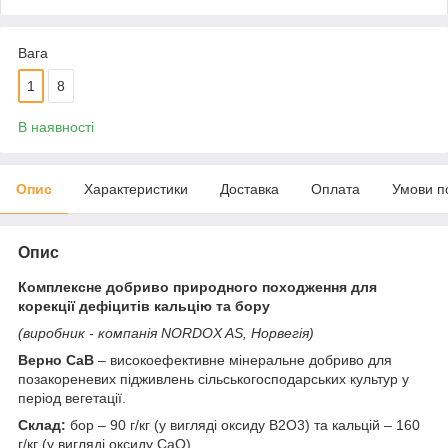
Вага
1
8
В наявності
Опис
Характеристики
Доставка
Оплата
Умови п
Опис
Комплексне добриво природного походження для
корекції дефіцитів кальцію та бору
(виробник - компанія NORDOX AS, Норвегія)
Верно CaB
– високоефективне мінеральне добриво для
позакореневих підживлень сільськогосподарських культур у
період вегетації.
Склад:
бор – 90 г/кг (у вигляді оксиду B2O3) та кальцій – 160
г/кг (у вигляді оксиду СаО).