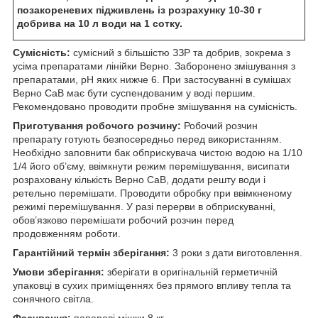
позакореневих підживлень із розрахунку 10-30 г
добрива на 10 л води на 1 сотку.
Сумісність:
сумісний з більшістю ЗЗР та добрив, зокрема з
усіма препаратами лінійки Верно. Заборонено змішування з
препаратами, рН яких нижче 6. При застосуванні в сумішах
Верно СаВ має бути суспендованим у воді першим.
Рекомендовано проводити пробне змішування на сумісність.
Приготування робочого розчину:
Робочий розчин
препарату готують безпосередньо перед використанням.
Необхідно заповнити бак обприскувача чистою водою на 1/10
1/4 його об’єму, ввімкнути режим перемішування, висипати
розраховану кількість Верно СаВ, додати решту води і
ретельно перемішати. Проводити обробку при ввімкненому
режимі перемішування. У разі перерви в обприскуванні,
обов’язково перемішати робочий розчин перед
продовженням роботи.
Гарантійний термін зберігання:
3 роки з дати виготовлення.
Умови зберігання:
зберігати в оригінальній герметичній
упаковці в сухих приміщеннях без прямого впливу тепла та
сонячного світла.
Фасування:
паперові мішки 8 кг.