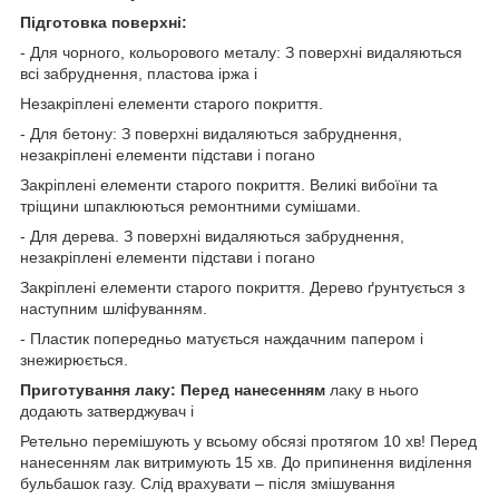
Підготовка поверхні:
- Для чорного, кольорового металу: З поверхні видаляються
всі забруднення, пластова іржа і
Незакріплені елементи старого покриття.
- Для бетону: З поверхні видаляються забруднення,
незакріплені елементи підстави і погано
Закріплені елементи старого покриття. Великі вибоїни та
тріщини шпаклюються ремонтними сумішами.
- Для дерева. З поверхні видаляються забруднення,
незакріплені елементи підстави і погано
Закріплені елементи старого покриття. Дерево ґрунтується з
наступним шліфуванням.
- Пластик попередньо матується наждачним папером і
знежирюється.
Приготування лаку: Перед нанесенням
лаку в нього
додають затверджувач і
Ретельно перемішують у всьому обсязі протягом 10 хв! Перед
нанесенням лак витримують 15 хв. До припинення виділення
бульбашок газу. Слід врахувати – після змішування