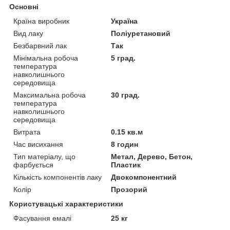
Основні
Країна виробник
Україна
Вид лаку
Поліуретановий
Безбарвний лак
Так
Мінімальна робоча
5 град.
температура
навколишнього
середовища
Максимальна робоча
30 град.
температура
навколишнього
середовища
Витрата
0.15 кв.м
Час висихання
8 годин
Тип матеріалу, що
Метал, Дерево, Бетон,
фарбується
Пластик
Кількість компонентів лаку
Двокомпонентний
Колір
Прозорий
Користувацькі характеристики
Фасування емалі
25 кг