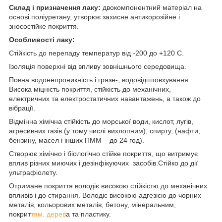
Склад і призначення лаку:
двокомпонентний матеріал на
основі поліуретану, утворює захисне антикорозійне і
зносостійке покриття.
Особливості лаку:
Стійкість до перепаду температур від -200 до +120 С.
Ізоляція поверхні від впливу зовнішнього середовища.
Повна водонепроникність і грязе-, водовідштовхування.
Висока міцність покриття, стійкість до механічних,
електричних та електростатичних навантажень, а також до
вібрації.
Відмінна хімічна стійкість до морської води, кислот, лугів,
агресивних газів (у тому числі вихлопним), спирту, (нафти,
бензину, масел і інших ПММ – до 24 год).
Створює хімічно і біологічно стійке покриття, що витримує
вплив різних миючих і дезінфікуючих засобів.Стійко до дії
ультрафіолету.
Отримане покриття володіє високою стійкістю до механічних
впливів і до стирання. Володіє високою адгезією до чорних
металів, кольорових металів, бетону, мінеральним,
покрит
тям, дерев
а та пластику.