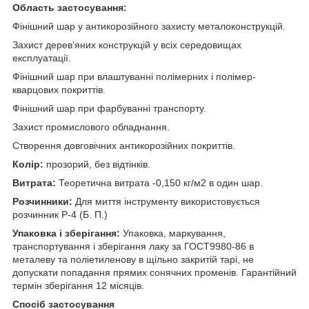
Область застосування:
Фінішний шар у антикорозійного захисту металоконструкцій.
Захист дерев'яних конструкцій у всіх середовищах
експлуатації.
Фінішний шар при влаштуванні полімерних і полімер-
кварцових покриттів.
Фінішний шар при фарбуванні транспорту.
Захист промислового обладнання.
Створення довговічних антикорозійних покриттів.
Колір:
прозорий, без відтінків.
Витрата:
Теоретична витрата -0,150 кг/м2 в один шар.
Розчинники:
Для миття інструменту використовується
розчинник Р-4 (Б. П.)
Упаковка і зберігання:
Упаковка, маркування,
транспортування і зберігання лаку за ГОСТ9980-86 в
металеву та поліетиленову в щільно закритій тарі, не
допускати попадання прямих сонячних променів. Гарантійний
термін зберігання 12 місяців.
Спосіб застосування