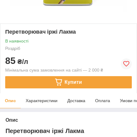
Перетворювач іржі Лакма
В наявності
Роздріб
85
₴/л
Мінімальна сума замовлення на сайті — 2 000 ₴
Купити
Опис
Характеристики
Доставка
Оплата
Умови п
Опис
Перетворювач іржі Лакма