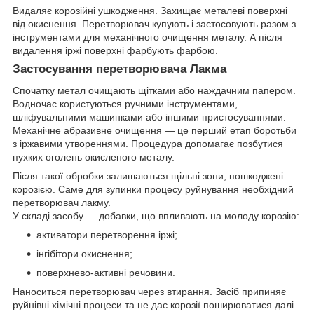
Видаляє корозійні ушкодження. Захищає металеві поверхні
від окиснення. Перетворювач купують і застосовують разом з
інструментами для механічного очищення металу. А після
видалення іржі поверхні фарбують фарбою.
Застосування перетворювача Лакма
Спочатку метал очищають щітками або наждачним папером.
Водночас користуються ручними інструментами,
шліфувальними машинками або іншими пристосуваннями.
Механічне абразивне очищення — це перший етап боротьби
з іржавими утвореннями. Процедура допомагає позбутися
пухких оголень окисленого металу.
Після такої обробки залишаються щільні зони, пошкоджені
корозією. Саме для зупинки процесу руйнування необхідний
перетворювач лакму.
У складі засобу — добавки, що впливають на молоду корозію:
активатори перетворення іржі;
інгібітори окиснення;
поверхнево-активні речовини.
Наноситься перетворювач через втирання. Засіб припиняє
руйнівні хімічні процеси та не дає корозії поширюватися далі