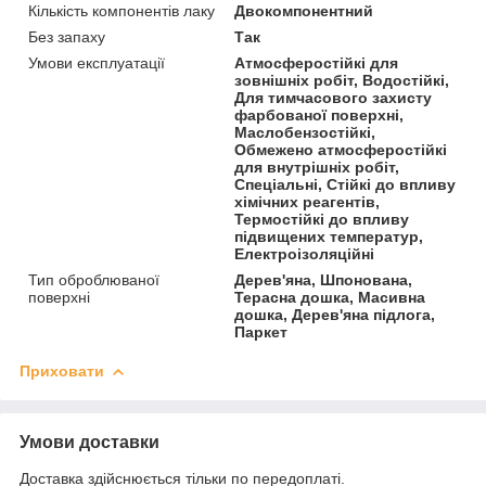
Кількість компонентів лаку
Двокомпонентний
Без запаху
Так
Умови експлуатації
Атмосферостійкі для
зовнішніх робіт, Водостійкі,
Для тимчасового захисту
фарбованої поверхні,
Маслобензостійкі,
Обмежено атмосферостійкі
для внутрішніх робіт,
Спеціальні, Стійкі до впливу
хімічних реагентів,
Термостійкі до впливу
підвищених температур,
Електроізоляційні
Тип оброблюваної
Дерев'яна, Шпонована,
поверхні
Терасна дошка, Масивна
дошка, Дерев'яна підлога,
Паркет
Приховати
Умови доставки
Доставка здійснюється тільки по передоплаті.