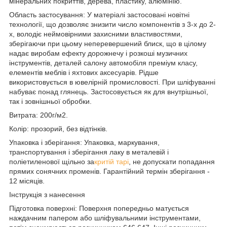
мінеральних покриттів, дерева, пластику, алюмінію.
Область застосування: У матеріалі застосовані новітні
технології, що дозволяє знизити число компонентів з 3-х до 2-
х, володіє неймовірними захисними властивостями,
зберігаючи при цьому неперевершений блиск, що в цілому
надає виробам ефекту дорожнечу і розкоші музичних
інструментів, деталей салону автомобіля преміум класу,
елементів меблів і яхтових аксесуарів. Рідше
використовується в ювелірній промисловості. При шліфуванні
набуває понад глянець. Застосовується як для внутрішньої,
так і зовнішньої обробки.
Витрата: 200г/м2.
Колір: прозорий, без відтінків.
Упаковка і зберігання: Упаковка, маркування,
транспортування і зберігання лаку в металевій і
поліетиленової щільно за
критій тарі
, не допускати попадання
прямих сонячних променів. Гарантійний термін зберігання -
12 місяців.
Інструкція з нанесення
Підготовка поверхні: Поверхня попередньо матується
наждачним папером або шліфувальними інструментами,