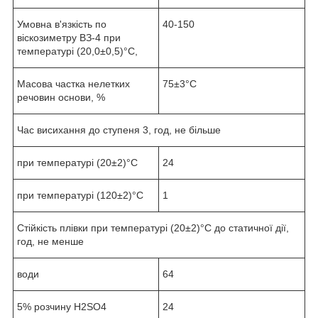
Умовна в'язкість по
40-150
віскозиметру ВЗ-4 при
температурі (20,0±0,5)°C,
Масова частка нелетких
75±3°C
речовин основи, %
Час висихання до ступеня 3, год, не більше
при температурі (20±2)°С
24
при температурі (120±2)°С
1
Стійкість плівки при температурі (20±2)°С до статичної дії,
год, не менше
води
64
5% розчину Н2SO4
24