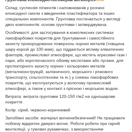
Склад: суспензія пігментів і наповнювачів у розчині
епоксидної смоли з введенням пластифікатора та інших
спеціальних компонентів. Ґрунтовка постачається у вигляді
двох компонентів: основи грунтовки і затверджувача.
Особливості: для застосування в комплексних системах
лакофарбових покриттів для ґрунтування і самостійного
захисту прокородованих поверхонь чорних металів (товщина
шару корозії до 100 мкм), що піддаються впливу кліматичних
факторів, промислової атмосфери, що містить агресивні гази і
пари, або короткочасного обливу кислотами або лугами. для
протекторного захисту чорних і кольорових металів
(металоконструкцій, залізничного, морського і річкового
транспорту, сільгосптехніки та ін.) у схемах лакофарбових
покриттів, що експлуатуються у вологому промисловій
атмосфері, а також у контакті з прісною і морською водою.
Витрата: витрата грунтовки 120-150 г/м
2
на одношарове
покриття.
Колір: сірий, червоно-коричневий.
Запобіжні засоби: матеріал вогненебезпечний! Не працювати
поблизу відкритих джерел вогню. Роботи робити при гарній
вентиляції, у гумових рукавичках, з використанням