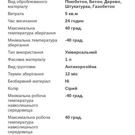
Вид оброблюваного
Пінобетон, Бетон, Дерево,
матеріалу
Штукатурка, Газобетон
Витрата
5 кв.м
Час висихання
24 годин
Максимальна
40 град.
температура зберігання
Мінімальна температура
-40 град.
зберігання
Тип використання
Універсальний
Фасовка матеріалу
1 л
Вид грунтовки
Антикорозійна
Термін зберігання
12 міс
Безбарвний матеріал
Ні
Колір
Сірий
Мінімальна робоча
-40 град.
температура
навколишнього
середовища
Максимальна робоча
40 град.
температура
навколишнього
середовища