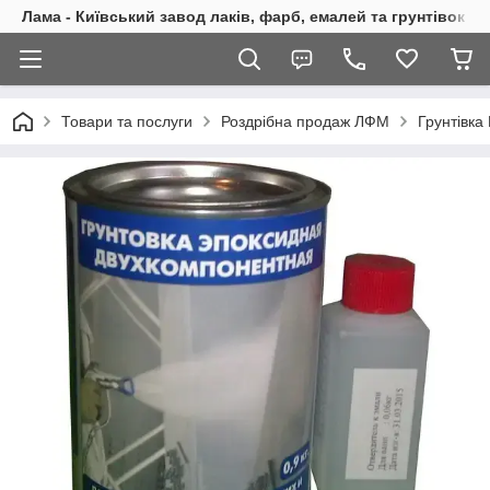
Лама - Київський завод лаків, фарб, емалей та грунтівок
Товари та послуги
Роздрібна продаж ЛФМ
Грунтівк