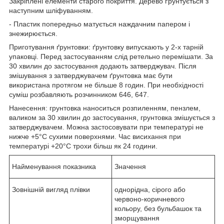
Закріплені елементи старого покриття. Дерево ґрунтується з
наступним шліфуванням.
- Пластик попередньо матується наждачним папером і
знежирюється.
Приготування ґрунтовки: ґрунтовку випускають у 2-х тарній
упаковці. Перед застосуванням слід ретельно перемішати. За
30 хвилин до застосування додають затверджувач. Після
змішування з затверджувачем ґрунтовка має бути
використана протягом не більше 8 годин. При необхідності
суміш розбавляють розчинником 646, 647.
Нанесення: грунтовка наноситься розпиленням, пензлем,
валиком за 30 хвилин до застосування, грунтовка змішується з
затверджувачем. Можна застосовувати при температурі не
нижче +5°C сухими поверхнями. Час висихання при
температурі +20°С трохи більш як 24 години.
Найменування показника
Значення
Зовнішній вигляд плівки
однорідна, сірого або
червоно-коричневого
кольору, без бульбашок та
зморщування