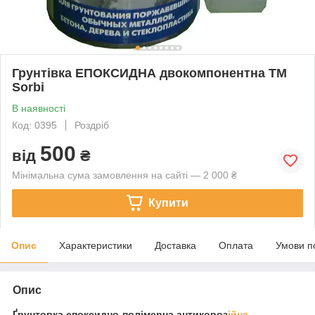
Грунтівка ЕПОКСИДНА двокомпонентна TM
Sorbi
В наявності
Код: 0395
Роздріб
500
від
₴
Мінімальна сума замовлення на сайті — 2 000 ₴
Купити
Опис
Характеристики
Доставка
Оплата
Умови п
Опис
Ґрунтовка епоксидно-полімерна антикороз
ійна