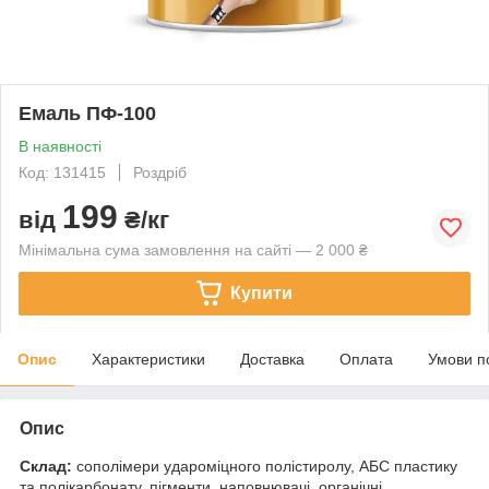
Емаль ПФ-100
В наявності
Код: 131415
Роздріб
199
від
₴/кг
Мінімальна сума замовлення на сайті — 2 000 ₴
Купити
Опис
Характеристики
Доставка
Оплата
Умови п
Опис
Склад:
сополімери удароміцного полістиролу, АБС пластику
та полікарбонату, пігменти, наповнювачі, органічні