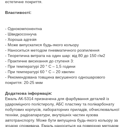
естетичне покриття.
Властивості:
- Однокомпонентна
- Швидкосохнуча
- Хороша адгезія
- Може випускатися будь-якого кольору
- Наноситься методом пневматичного розпилення
- Теоретична витрата на один шар: від 80 до 150 г/м2
- Практичне висихання до ступеня 3:
- При температурі 20 ° С – 1,5 години
- При температурі 60 ° С – 20 хвилин
- Рекомендована товщина висушеного одношарового
покриття: 20-25 мкм
Додаткова інформація:
Емаль АК-5314 призначена для фарбування деталей із
удароміцного полістиролу, АБС пластику та полікарбонату
побутових корпусів, лабораторних приладів, обчислювальної
техніки, радіоапаратури, внутрішніх частин кузова
автотранспорту. Може бути випущена будь-якого кольору за
згодою споживача. Емаль наноситься на поверхню методом