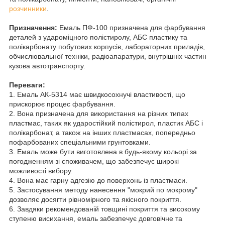
розчинники
.
Призначення:
Емаль ПФ-100 призначена для фарбування
деталей з удароміцного полістиролу, АБС пластику та
полікарбонату побутових корпусів, лабораторних приладів,
обчислювальної техніки, радіоапаратури, внутрішніх частин
кузова автотранспорту.
Переваги:
1. Емаль АК-5314 має швидкосохнучі властивості, що
прискорює процес фарбування.
2. Вона призначена для використання на різних типах
пластмас, таких як ударостійкий полістирол, пластик АБС і
полікарбонат, а також на інших пластмасах, попередньо
пофарбованих спеціальними грунтовками.
3. Емаль може бути виготовлена в будь-якому кольорі за
погодженням зі споживачем, що забезпечує широкі
можливості вибору.
4. Вона має гарну адгезію до поверхонь із пластмаси.
5. Застосування методу нанесення "мокрий по мокрому"
дозволяє досягти рівномірного та якісного покриття.
6. Завдяки рекомендованій товщині покриття та високому
ступеню висихання, емаль забезпечує довговічне та