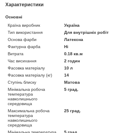
Характеристики
Основні
Країна виробник
Україна
Тип використання
Для внутрішніх робіт
Основа фарби
Латексна
Фактурна фарба
Ні
Витрата
0.18 кв.м
Час висихання
2 годин
Фасовка матеріалу
10 л
Фасовка матеріалу (кг)
14
Ступінь блиску
Матова
Мінімальна робоча
5 град.
температура
навколишнього
середовища
Максимальна робоча
25 град.
температура
навколишнього
середовища
Мінімальна температура
5 град.