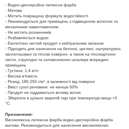
- Водно-дисперсійна латексна фарба
- Матова
- Містить покращену формулу водостійкості
- Рекомендується для приміщень з підвищеною вологою та
механічним навантаженням
- Не містить розчинників
- Розбавляється водою
- Екологічно чистий продукт з нейтральним запахом
- Підходить для нанесення на бетонні, цегляні, оштукатурені,
заспатльовані та гіпсові поверхні, а також на гіпсокартонні
листи, структурні та скловолоконні шпалери всередині
приміщень
- Густина: 1,4 кг/л
- Висока в'язкість
- Розхід: 180-250 г/м², в залежності від поверхні
- Вміст сухої речовини: не менше 60%
- Продукт не піддавається впливу вогню
- Зберігати в щільно закритій тарі при температурі вище +5
°С.
Призначення:
Високоякісна латексна фарба водно-дисперсійна фарба
матова. Рекомендується для нанесення високоякісних