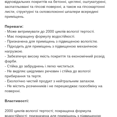
відповідальних покриттів на бетонні, цегляні, оштукатурені,
заспатльовані та гіпсові поверхні, а також на гіпсокартонні
листи, структурні та скловолоконні шпалери всередині
приміщень.
Переваги:
- Може витримувати до 2000 циклів вологої тертості.
- Має покращену формулу водостійкості.
- Призначена для приміщень з підвищеною вологістю.
- Підходить для приміщень з підвищеною механічною
нагрузкою.
- Забезпечує високу якість покриття та економічний розхід
фарби.
- Стійка до забруднень і легко чиститься.
- Не виділяє шкідливих речовин і стійка до вологої
прибирання та тертя.
- Екологічно чистий продукт з нейтральним запахом.
- Не містить розчинників і не перешкоджає газообміну на
поверхні.
Властивості:
2000 циклів вологої тертості; покращена формула
водостійкості; призначена для приміщень з підвищеною