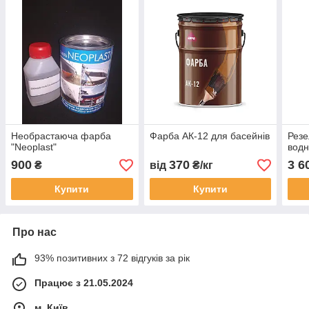
Необрастаюча фарба
Фарба АК-12 для басейнів
Резе
"Neoplast"
водн
900
370
3 6
₴
від
₴/кг
Купити
Купити
Про нас
93% позитивних з 72 відгуків за рік
Працює з 21.05.2024
м. Київ