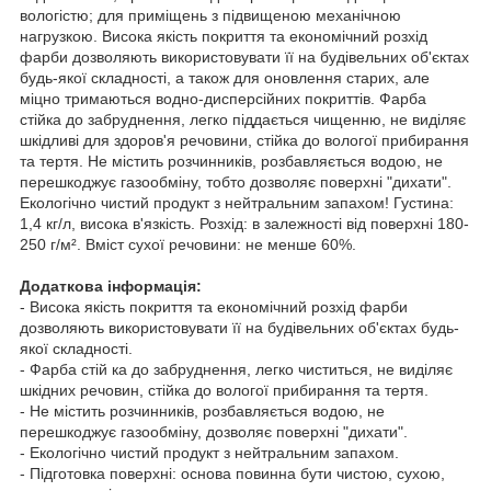
вологістю; для приміщень з підвищеною механічною
нагрузкою. Висока якість покриття та економічний розхід
фарби дозволяють використовувати її на будівельних об'єктах
будь-якої складності, а також для оновлення старих, але
міцно тримаються водно-дисперсійних покриттів. Фарба
стійка до забруднення, легко піддається чищенню, не виділяє
шкідливі для здоров'я речовини, стійка до вологої прибирання
та тертя. Не містить розчинників, розбавляється водою, не
перешкоджує газообміну, тобто дозволяє поверхні "дихати".
Екологічно чистий продукт з нейтральним запахом! Густина:
1,4 кг/л, висока в'язкість. Розхід: в залежності від поверхні 180-
250 г/м². Вміст сухої речовини: не менше 60%.
Додаткова інформація:
- Висока якість покриття та економічний розхід фарби
дозволяють використовувати її на будівельних об'єктах будь-
якої складності.
- Фарба стій ка до забруднення, легко чиститься, не виділяє
шкідних речовин, стійка до вологої прибирання та тертя.
- Не містить розчинників, розбавляється водою, не
перешкоджує газообміну, дозволяє поверхні "дихати".
- Екологічно чистий продукт з нейтральним запахом.
- Підготовка поверхні: основа повинна бути чистою, сухою,