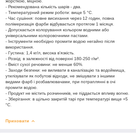
жорсткою, міцною.
- Рекомендована кількість шарів - два.
- Температурний режим роботи: вище 5 °C.
- Час сушіння: повне висихання через 12 годин, повна
полімеризація фарби відбувається протягом 1 місяця.
- Допускається колорування кольором водними або
універсальними колоровочними пастами.
- Інструменти необхідно промити водою негайно після
використання.
- Густина: 1,4 кг/л, висока в'язкість.
- Розхід: в залежності від поверхні 180-250 г/м².
- Вміст сухої речовини: не менше 60%.
- Заходи безпеки: не виливати в каналізацію та водоймища,
утилізувати як побутові відходи, не змішувати з іншими
видами фарб і розбавлювачами, при потраплянні в очі
промити водою.
- Продукт не містить розчинників, не піддається впливу вогню.
- Зберігання: в щільно закритій тарі при температурі вище +5
°C.
Приховати