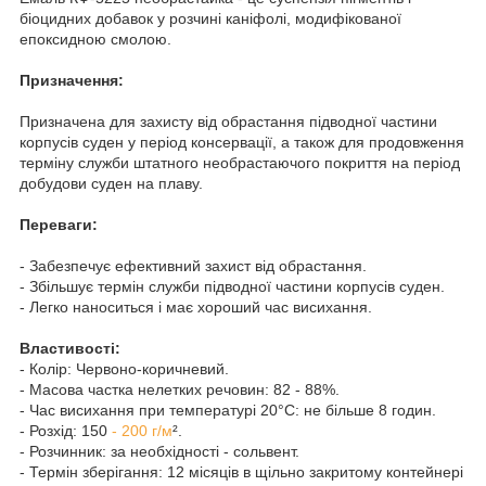
біоцидних добавок у розчині каніфолі, модифікованої
епоксидною смолою.
Призначення:
Призначена для захисту від обрастання підводної частини
корпусів суден у період консервації, а також для продовження
терміну служби штатного необрастаючого покриття на період
добудови суден на плаву.
Переваги:
- Забезпечує ефективний захист від обрастання.
- Збільшує термін служби підводної частини корпусів суден.
- Легко наноситься і має хороший час висихання.
Властивості:
- Колір: Червоно-коричневий.
- Масова частка нелетких речовин: 82 - 88%.
- Час висихання при температурі 20°C: не більше 8 годин.
- Розхід: 150
- 200 г/м
².
- Розчинник: за необхідності - сольвент.
- Термін зберігання: 12 місяців в щільно закритому контейнері