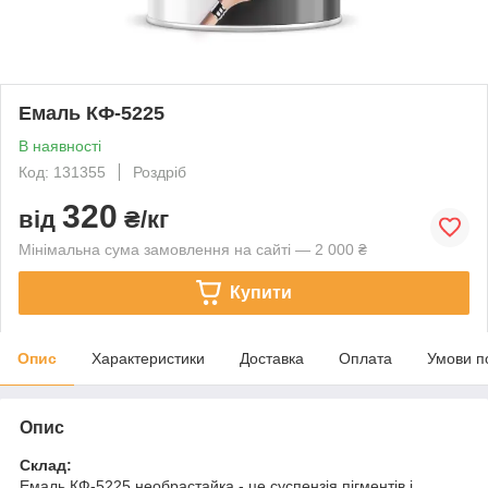
Емаль КФ-5225
В наявності
Код: 131355
Роздріб
320
від
₴/кг
Мінімальна сума замовлення на сайті — 2 000 ₴
Купити
Опис
Характеристики
Доставка
Оплата
Умови п
Опис
Склад:
Емаль КФ-5225 необрастайка - це суспензія пігментів і