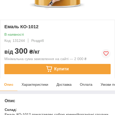
Емаль КО-1012
В наявності
Код: 131244
Роздріб
300
від
₴/кг
Мінімальна сума замовлення на сайті — 2 000 ₴
Купити
Опис
Характеристики
Доставка
Оплата
Умови п
Опис
Склад:
Емаль КО-1012 представляє собою кремнійорганічні сполуки.