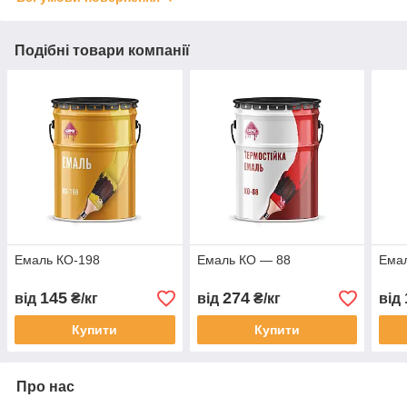
Подібні товари компанії
Емаль КО-198
Емаль КО — 88
Ема
145
274
від
₴/кг
від
₴/кг
від
Купити
Купити
Про нас