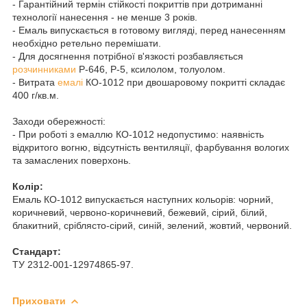
- Гарантійний термін стійкості покриттів при дотриманні
технології нанесення - не менше 3 років.
- Емаль випускається в готовому вигляді, перед нанесенням
необхідно ретельно перемішати.
- Для досягнення потрібної в'язкості розбавляється
розчинниками
P-646, P-5, ксилолом, толуолом.
- Витрата
емалі
КО-1012 при двошаровому покритті складає
400 г/кв.м.
Заходи обережності:
- При роботі з емаллю КО-1012 недопустимо: наявність
відкритого вогню, відсутність вентиляції, фарбування вологих
та замаслених поверхонь.
Колір:
Емаль КО-1012 випускається наступних кольорів: чорний,
коричневий, червоно-коричневий, бежевий, сірий, білий,
блакитний, сріблясто-сірий, синій, зелений, жовтий, червоний.
Стандарт:
ТУ 2312-001-12974865-97.
Приховати