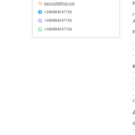
lakma98@ukr.net
+380984247736
П
д
+380984247736
+380984247736
-
-
-
В
-
-
-
-
-
О
-
б
-
-