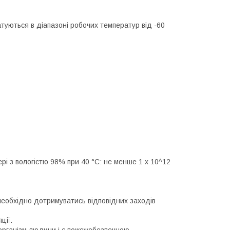
уються в діапазоні робочих температур від -60
ері з вологістю 98% при 40 °С: не менше 1 х 10^12
 необхідно дотримуватись відповідних заходів
ції.
 організм людини і є пожежобезпечною.