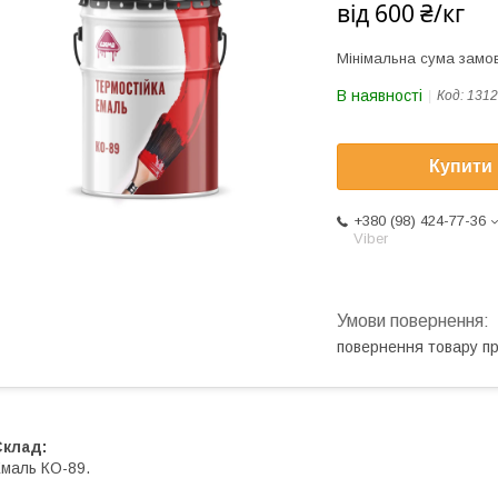
від
600 ₴/кг
Мінімальна сума замов
В наявності
Код:
1312
Купити
+380 (98) 424-77-36
Viber
повернення товару п
Склад:
маль КО-89.