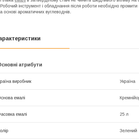
 Робочий інструмент і обладнання після роботи необхідно промит
а основі ароматичних вуглеводнів.
арактеристики
Основні атрибути
раїна виробник
Україна
снова емалі
Кремнійо
асовка емалі
25 л
олір
Зелений