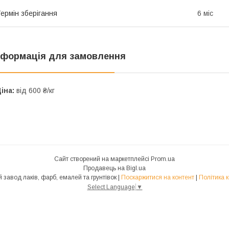
ермін зберігання
6 міс
нформація для замовлення
іна:
від 600 ₴/кг
Сайт створений на маркетплейсі
Prom.ua
Продавець на Bigl.ua
Лама - Київський завод лаків, фарб, емалей та грунтівок |
Поскаржитися на контент
|
Політика 
Select Language
▼