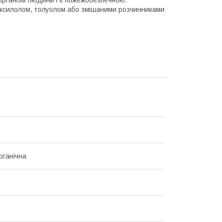
и ксилолом, толуолом або змішаними розчинниками
рганічна