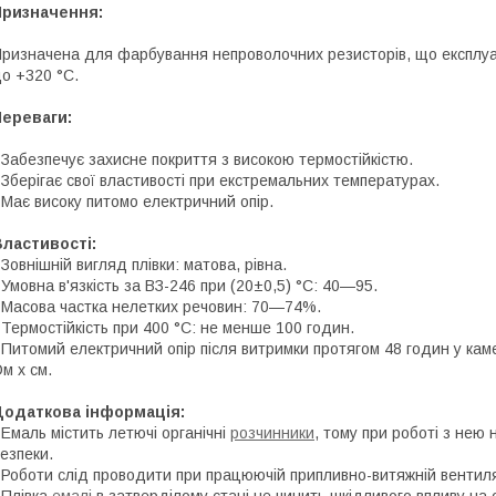
Призначення:
ризначена для фарбування непроволочних резисторів, що експлуат
о +320 °С.
Переваги:
 Забезпечує захисне покриття з високою термостійкістю.
 Зберігає свої властивості при екстремальних температурах.
 Має високу питомо електричний опір.
ластивості:
 Зовнішній вигляд плівки: матова, рівна.
 Умовна в'язкість за ВЗ-246 при (20±0,5) °С: 40—95.
 Масова частка нелетких речовин: 70—74%.
 Термостійкість при 400 °С: не менше 100 годин.
 Питомий електричний опір після витримки протягом 48 годин у кам
м х см.
Додаткова інформація:
 Емаль містить летючі органічні
розчинники
, тому при роботі з нею
езпеки.
 Роботи слід проводити при працюючій припливно-витяжній вентиля
 Плівка
емалі
в затверділому стані не чинить шкідливого впливу на