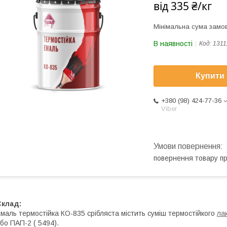
від
335 ₴/кг
Мінімальна сума замов
В наявності
Код:
1311
Купити
+380 (98) 424-77-36
Viber
повернення товару п
Склад:
маль термостійка КО-835 срібляста містить суміш термостійкого
ла
бо ПАП-2 ( 5494).