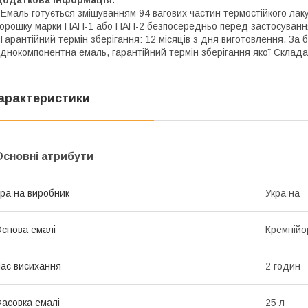
 Емаль готується змішуванням 94 вагових частин термостійкого лак
орошку марки ПАП-1 або ПАП-2 безпосередньо перед застосуванн
 Гарантійний термін зберігання: 12 місяців з дня виготовлення. За
днокомпонентна емаль, гарантійний термін зберігання якої Складає
арактеристики
Основні атрибути
раїна виробник
Україна
снова емалі
Кремнійо
ас висихання
2 годин
асовка емалі
25 л