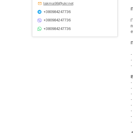
lakma98@ukr.net
+380984247736
П
+380984247736
п
+380984247736
е
-
-
-
В
-
-
-
-
-
-
-
-