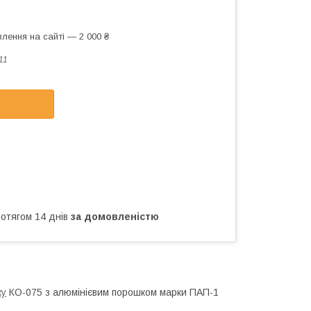
лення на сайті — 2 000 ₴
11
ротягом 14 днів
за домовленістю
ку
КО-075 з алюмінієвим порошком марки ПАП-1