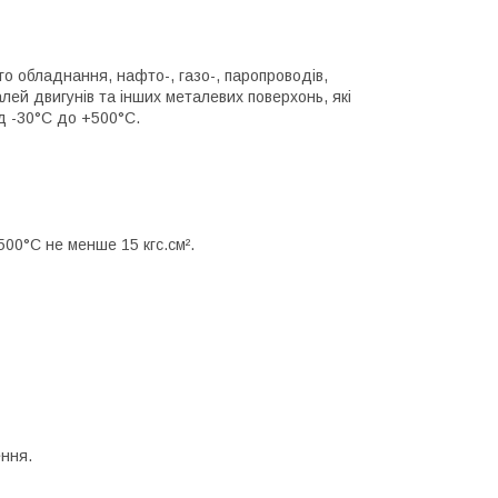
о обладнання, нафто-, газо-, паропроводів,
лей двигунів та інших металевих поверхонь, які
д -30°C до +500°C.
500°C не менше 15 кгс.см².
ення.