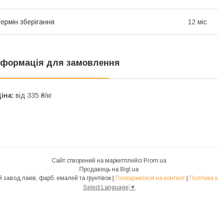
ермін зберігання
12 міс
нформація для замовлення
іна:
від 335 ₴/кг
Сайт створений на маркетплейсі
Prom.ua
Продавець на Bigl.ua
Лама - Київський завод лаків, фарб, емалей та грунтівок |
Поскаржитися на контент
|
Політика 
Select Language
▼