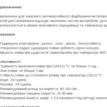
Призначення:
ризначена для захисного (антикорозійного) фарбування металевог
ечей для спалювання відходів, вихлопних систем автомобілів, дета
ксплуатуються в умовах агресивного середовища та температур ві
Переваги:
 Підвищена атмосферна-, волого-, соле-, масло-, бензостійкість.
 Утворення гладкої однорідної плівки сріблясто-сірого кольору.
 Міцність плівки при ударі після термообробки при температурі 450-
ластивості:
 Тривалість висихання плівки при (150±2) °C: не більше 1 год.
 Згин плівки: не більше 3 мм.
 Стійкість плівки до статичного впливу при температурі (20±2) °C:
 води: 24 години,
 бензину: 24 години.
 Рекомендований розхід на покриття: 80-100 г/м².
 Рекомендована товщина покриття: 20-40 мкм.
 Рекомендована кількість шарів: 1-3 в залежності від методу нанес
Додаткова інформація: