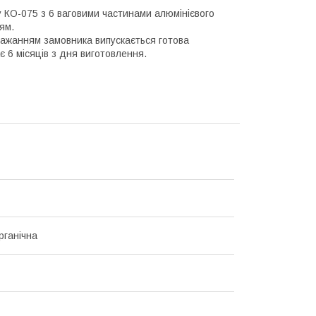
у КО-075 з 6 ваговими частинами алюмінієвого
ям.
 бажанням замовника випускається готова
 6 місяців з дня виготовлення.
рганічна