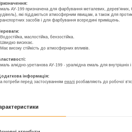
Призначення:
маль АУ-199 призначена для фарбування металевих, дерев'яних,
удівель), які піддаються атмосферним явищам, а також для протик
ранспортних засобів і для фарбування всередині приміщень.
Переваги:
 Водостійка, маслостійка, бензостійка.
 Швидко висихає.
 Має високу стійкість до атмосферних впливів.
ластивості:
маль алкідно-уретанова АУ-199 - уралкідна емаль для внутрішніх і 
Додаткова інформація:
а потреби перед застосуванням
емалі
розбавляють до робочої в'язк
арактеристики
Основні атрибути