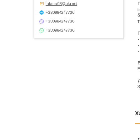
lakma98@ukr.net
Е
+380984247736
б
т
+380984247736
+380984247736
-
-
-
В
Е
З
Х