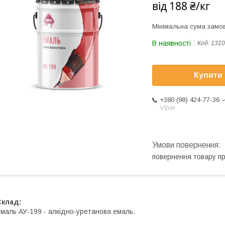
від
188 ₴/кг
Мінімальна сума замов
В наявності
Код:
1310
Купити
+380 (98) 424-77-36
Viber
повернення товару п
Склад:
маль АУ-199 - алкідно-уретанова емаль.