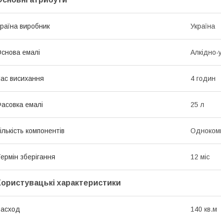
раїна виробник
Україна
снова емалі
Алкідно-
ас висихання
4 годин
асовка емалі
25 л
ількість компонентів
Одноком
ермін зберігання
12 міс
Користувацькі характеристики
Расход
140 кв.м