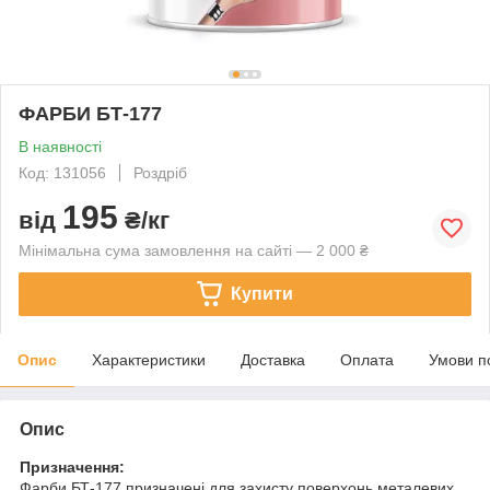
ФАРБИ БТ-177
В наявності
Код: 131056
Роздріб
195
від
₴/кг
Мінімальна сума замовлення на сайті — 2 000 ₴
Купити
Опис
Характеристики
Доставка
Оплата
Умови п
Опис
Призначення:
Фарби БТ-177 призначені для захисту поверхонь металевих