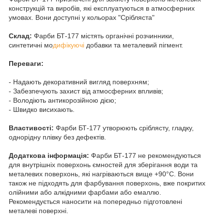
конструкцій та виробів, які експлуатуються в атмосферних
умовах. Вони доступні у кольорах "Срібляста"
Склад:
Фарби БТ-177 містять органічні розчинники,
синтетичні мо
дифікуючі
добавки та металевий пігмент.
Переваги:
- Надають декоративний вигляд поверхням;
- Забезпечують захист від атмосферних впливів;
- Володіють антикорозійною дією;
- Швидко висихають.
Властивості:
Фарби БТ-177 утворюють сріблясту, гладку,
однорідну плівку без дефектів.
Додаткова інформація:
Фарби БТ-177 не рекомендуються
для внутрішніх поверхонь ємностей для зберігання води та
металевих поверхонь, які нагріваються вище +90°C. Вони
також не підходять для фарбування поверхонь, вже покритих
олійними або алкідними фарбами або емаллю.
Рекомендується наносити на попередньо підготовлені
металеві поверхні.