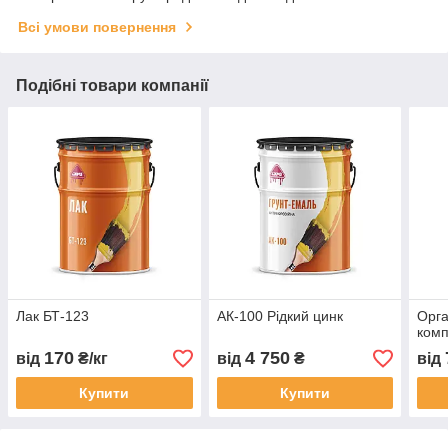
Всі умови повернення
Подібні товари компанії
Лак БТ-123
АК-100 Рідкий цинк
Орга
комп
170
4 750
від
₴/кг
від
₴
від
Купити
Купити