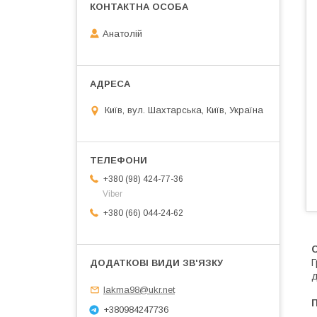
Анатолій
Київ, вул. Шахтарська, Київ, Україна
+380 (98) 424-77-36
Viber
+380 (66) 044-24-62
Г
д
lakma98@ukr.net
+380984247736