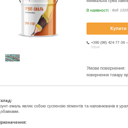
Мінімальна сума замов
В наявності
Код:
1310
Купити
+380 (98) 424-77-36
Viber
повернення товару п
Склад:
рунт-емаль являє собою суспензію пігментів та наповнювачів в ур
обавками.
Призначення: