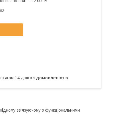
лення на сайті — 2 000 ₴
52
ротягом 14 днів
за домовленістю
алкідному зв'язуючому з функціональними