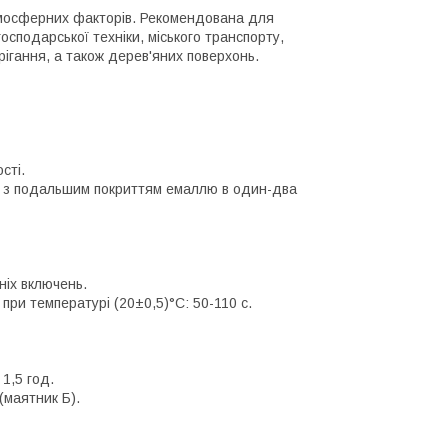
тмосферних факторів. Рекомендована для
господарської техніки, міського транспорту,
рігання, а також дерев'яних поверхонь.
сті.
я з подальшим покриттям емаллю в один-два
ніх включень.
 при температурі (20±0,5)°C: 50-110 с.
1,5 год.
(маятник Б).