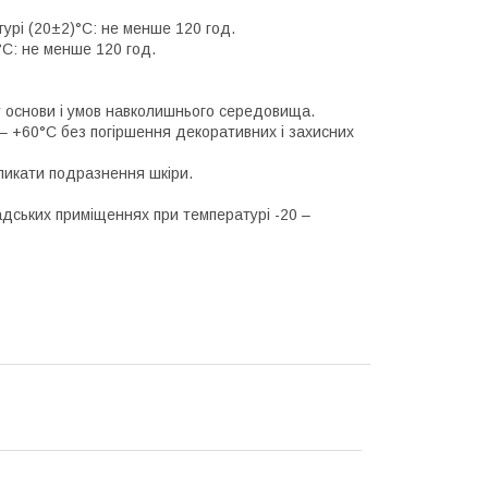
атурі (20±2)°C: не менше 120 год.
)°C: не менше 120 год.
пу основи і умов навколишнього середовища.
 – +60°C без погіршення декоративних і захисних
кликати подразнення шкіри.
кладських приміщеннях при температурі -20 –