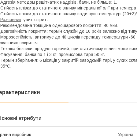
 Адгезія методом решітчатих надрізів, бали, не більше: 1.
 Стійкість плівки до статичного впливу мінеральної олії при темпер
 Стійкість плівки до статичного впливу води при температурі (20±2
-
Розчинник
: уайт-спірит.
 Рекомендована товщина одношарового покриття: 40 мкм.
 Довговічність покриття: термін служби до 10 років залежно від ти
 Морозостійкість: витримує до 40 циклів перепаду температури -60
оказників покриття.
 Техніка безпеки: продукт горючий, при статичному впливі може ви
 Фасування: банка по 1 і 3 кг; промислова тара 50 кг.
 Термін зберігання: 6 місяців у закритій заводській тарі, у сухих с
35°C.
арактеристики
Основні атрибути
раїна виробник
Україна