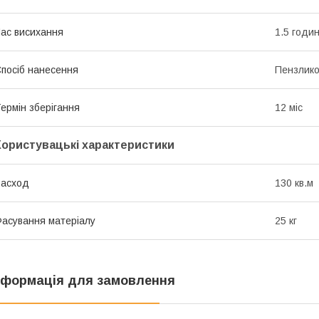
ас висихання
1.5 годи
посіб нанесення
Пензлико
ермін зберігання
12 міс
Користувацькі характеристики
Расход
130 кв.м
асування матеріалу
25 кг
нформація для замовлення