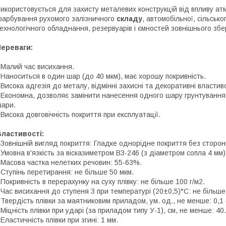
икористовується для захисту металевих конструкцій від впливу а
арбування рухомого залізничного
складу
, автомобільної, сільсько
ехнологічного обладнання, резервуарів і ємностей зовнішнього збе
Переваги:
 Малий час висихання.
 Наноситься в один шар (до 40 мкм), має хорошу покривність.
 Висока адгезія до металу, відмінні захисні та декоративні властиво
 Економна, дозволяє замінити нанесення одного шару грунтуванн
ари.
 Висока довговічність покриття при експлуатації.
ластивості:
 Зовнішній вигляд покриття: Гладке однорідне покриття без сторон
 Умовна в'язкість за вісказиметром ВЗ-246 (з діаметром сопла 4 мм)
 Масова частка нелетких речовин: 55-63%.
 Ступінь перетирання: не більше 50 мкм.
 Покривність в перерахунку на суху плівку: не більше 100 г/м2.
 Час висихання до ступеня 3 при температурі (20±0,5)°C: не більше 
 Твердість плівки за маятниковим приладом, ум. од., не менше: 0,1 
 Міцність плівки при ударі (за приладом типу У-1), см, не менше: 40.
 Еластичність плівки при згині: 1 мм.