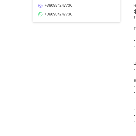
В
+380984247736
ф
+380984247736
т
-
-
-
-
ш
-
В
-
-
-
-
-
-
-
-
-