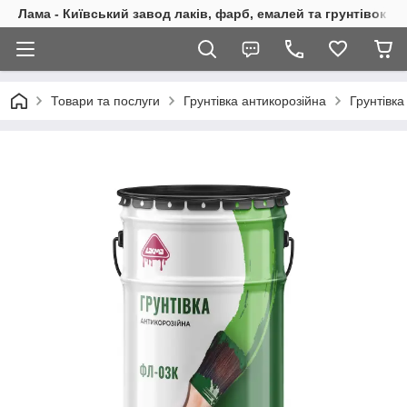
Лама - Київський завод лаків, фарб, емалей та грунтівок
Товари та послуги
Грунтівка антикорозійна
Грунтівк