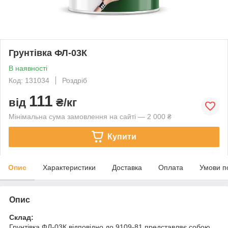
Грунтівка ФЛ-03К
В наявності
Код: 131034
Роздріб
111
від
₴/кг
Мінімальна сума замовлення на сайті — 2 000 ₴
Купити
Опис
Характеристики
Доставка
Оплата
Умови п
Опис
Склад:
Грунтівка ФЛ-03К відповідно до 9109-81 представляє собою