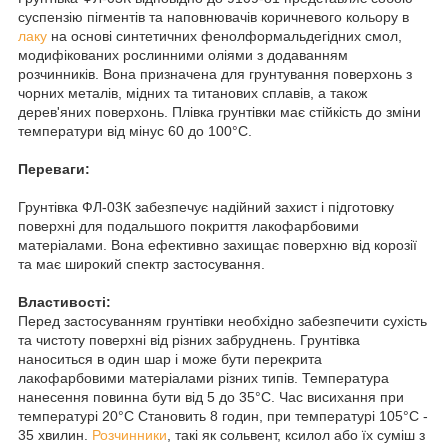
суспензію пігментів та наповнювачів коричневого кольору в
лаку
на основі синтетичних фенолформальдегідних смол,
модифікованих рослинними оліями з додаванням
розчинників. Вона призначена для грунтування поверхонь з
чорних металів, мідних та титанових сплавів, а також
дерев'яних поверхонь. Плівка грунтівки має стійкість до зміни
температури від мінус 60 до 100°C.
Переваги:
Грунтівка ФЛ-03К забезпечує надійний захист і підготовку
поверхні для подальшого покриття лакофарбовими
матеріалами. Вона ефективно захищає поверхню від корозії
та має широкий спектр застосування.
Властивості:
Перед застосуванням грунтівки необхідно забезпечити сухість
та чистоту поверхні від різних забруднень. Грунтівка
наноситься в один шар і може бути перекрита
лакофарбовими матеріалами різних типів. Температура
нанесення повинна бути від 5 до 35°C. Час висихання при
температурі 20°C Становить 8 годин, при температурі 105°C -
35 хвилин.
Розчинники
, такі як сольвент, ксилол або їх суміш з