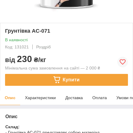
Грунтівка АС-071
В наявності
Код: 131021
Роздріб
230
від
₴/кг
Мінімальна сума замовлення на сайті — 2 000 ₴
Купити
Опис
Характеристики
Доставка
Оплата
Умови п
Опис
Склад:
- Грунтівка АС-071 представляє собою матеріал