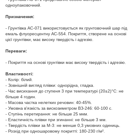
одноупаковочний.
Призначення:
- Грунтівка АС-071 використовується як грунтовочний шар під
емаль флуоресцентну АС-554. Покриття, створене на основі
цієї грунтівки, має високу твердість і адгезію.
Переваги:
- Покриття на основі грунтівки має високу твердість і адгезію.
Властивості:
- Колір: білий.
- Зовнішній вигляд плівки: однорідна, гладка.
- Час висихання до ступеня 3 при температурі (20±2)°C: не
більше 4 годин.
- Масова частка нелетких речовин: 40-45%.
- Умовна в'язкість за вискозиметром ВЗ-246: 60-100 с.
- Ступінь перетирання: не більше 25 мкм.
- Еластичність плівки при згинанні: не більше 3 мм.
- Твердість плівки за М-3: не менше 0,3 умовних одиниць.
- Розхід при одношаровому покритті: 180-230 г/м².