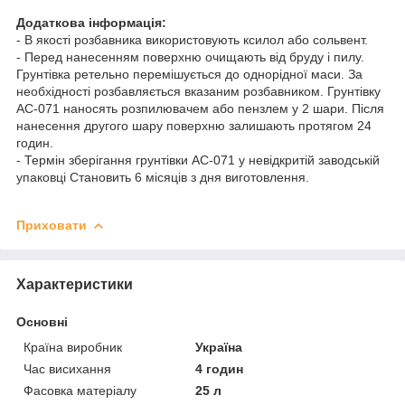
Додаткова інформація:
- В якості розбавника використовують ксилол або сольвент.
- Перед нанесенням поверхню очищають від бруду і пилу.
Грунтівка ретельно перемішується до однорідної маси. За
необхідності розбавляється вказаним розбавником. Грунтівку
АС-071 наносять розпилювачем або пензлем у 2 шари. Після
нанесення другого шару поверхню залишають протягом 24
годин.
- Термін зберігання грунтівки АС-071 у невідкритій заводській
упаковці Становить 6 місяців з дня виготовлення.
Приховати
Характеристики
Основні
Країна виробник
Україна
Час висихання
4 годин
Фасовка матеріалу
25 л